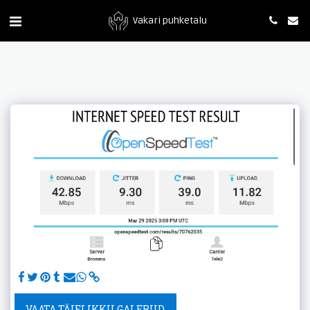
Vakari puhketalu
VAATA TÄIELIKKU GALERIID